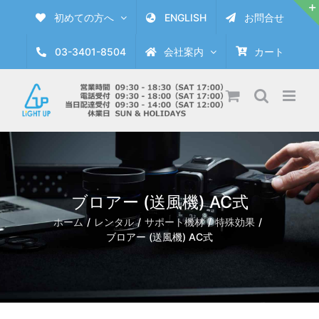
Skip
初めての方へ
ENGLISH
お問合せ
to
content
03-3401-8504
会社案内
カート
ブロアー (送風機) AC式
ホーム
レンタル
サポート機材
特殊効果
ブロアー (送風機) AC式