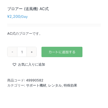
ブロアー (送風機) AC式
¥
2,200
AC式のブロアーです。
ブ
ロ
ア
お気に入りに追加
ー
(送
風
商品コード:
49990582
機)
カテゴリー:
サポート機材
,
レンタル
,
特殊効果
AC
式
個