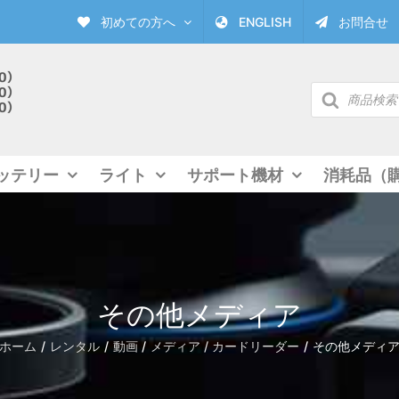
初めての方へ
ENGLISH
お問合せ
商
品
検
索
ッテリー
ライト
サポート機材
消耗品（
その他メディア
ホーム
レンタル
動画
メディア / カードリーダー
その他メディ