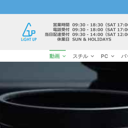
Skip
to
content
動画
スチル
PC
バ