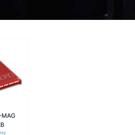
I-MAG
GB