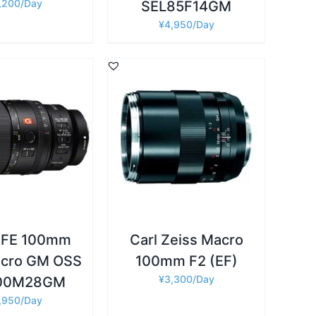
,200
SEL85F14GM
¥
4,950
詳細
カゴに追加
/
 FE 100mm
Carl Zeiss Macro
acro GM OSS
100mm F2 (EF)
¥
3,300
100M28GM
,950