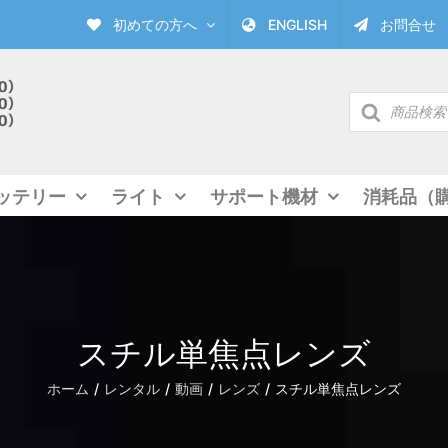
初めての方へ
ENGLISH
お問合せ
商
品
検
索
ッテリー
ライト
サポート機材
消耗品（
スチル単焦点レンズ
ホーム
レンタル
動画
レンズ
スチル単焦点レンズ