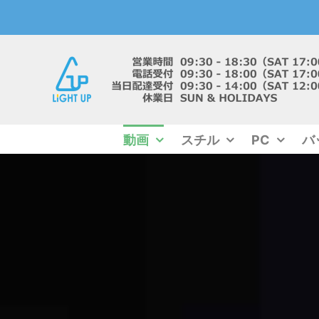
Skip
to
content
動画
スチル
PC
バ