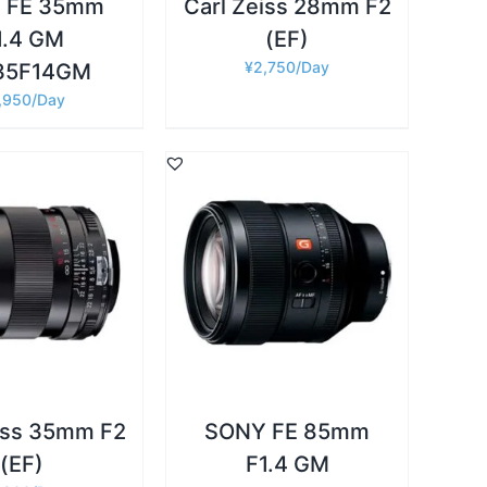
 FE 35mm
Carl Zeiss 28mm F2
1.4 GM
(EF)
¥
2,750
35F14GM
,950
詳細
カゴに追加
/
iss 35mm F2
SONY FE 85mm
(EF)
F1.4 GM