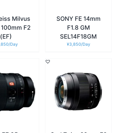
eiss Milvus
SONY FE 14mm
 100mm F2
F1.8 GM
(EF)
SEL14F18GM
,850
¥
3,850
詳細
カゴに追加
/