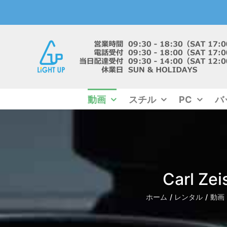
Skip
to
content
動画
スチル
PC
バ
Carl Ze
ホーム
レンタル
動画