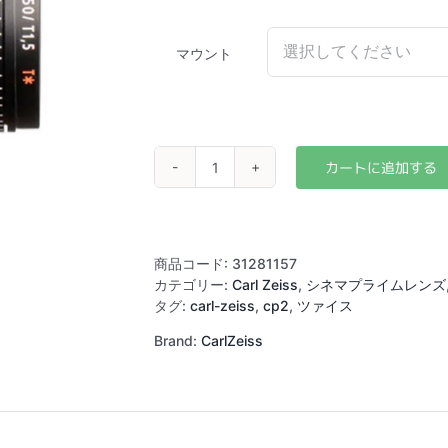
マウント
Carl
Zeiss
CompactPrime2
50mm
T1.5
商品コード:
31281157
(PL/EF)
カテゴリー:
Carl Zeiss
,
シネマプライムレンズ
個
タグ:
carl-zeiss
,
cp2
,
ツァイス
Brand:
CarlZeiss