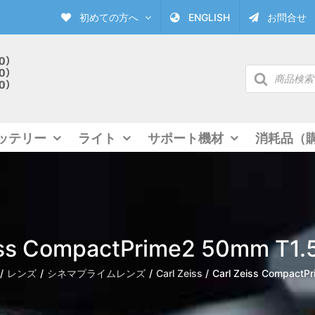
初めての方へ
ENGLISH
お問合せ
商
品
検
索
ッテリー
ライト
サポート機材
消耗品（
iss CompactPrime2 50mm T1.5
レンズ
シネマプライムレンズ
Carl Zeiss
Carl Zeiss CompactP