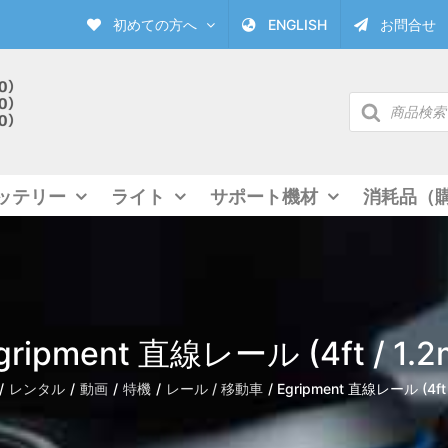
初めての方へ
ENGLISH
お問合せ
商
品
検
索
ッテリー
ライト
サポート機材
消耗品（
gripment 直線レール (4ft / 1.2
レンタル
動画
特機
レール / 移動車
Egripment 直線レール (4ft 