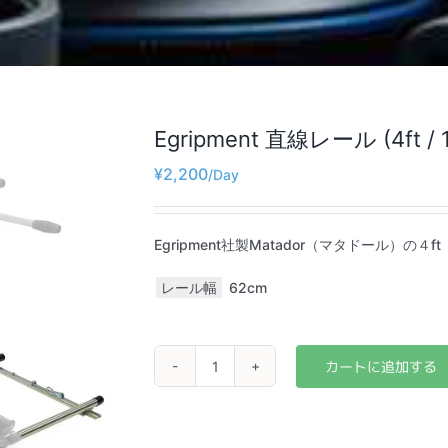
Egripment 直線レール (4ft / 1
¥
2,200
Egripment社製Matador（マタドール）の
レール幅
62cm
Egripment
直
線
レ