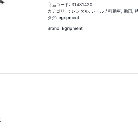
ー
商品コード:
31481420
ル
カテゴリー:
レンタル
,
レール / 移動車
,
動画
,
(4ft
タグ:
egripment
/
Brand:
Egripment
1.2m)
個
t