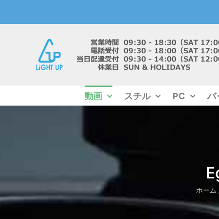
Skip
to
content
動画
スチル
PC
バ
E
ホーム