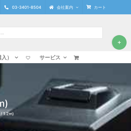
03-3401-8504
会社案内
カート
Toggle
Sliding
Bar
Area
購入）
サービス
m)
/ 1.2m)