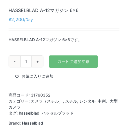
HASSELBLAD A-12マガジン 6×6
¥
2,200
HASSELBLAD A-12マガジン 6×6です。
HASSELBLAD
A-
12
お気に入りに追加
マ
ガ
ジ
商品コード:
31760352
ン
カテゴリー:
カメラ（スチル）
,
スチル
,
レンタル
,
中判、大型
6×6
カメラ
個
タグ:
hasselblad
,
ハッセルブラッド
Brand:
Hasselblad