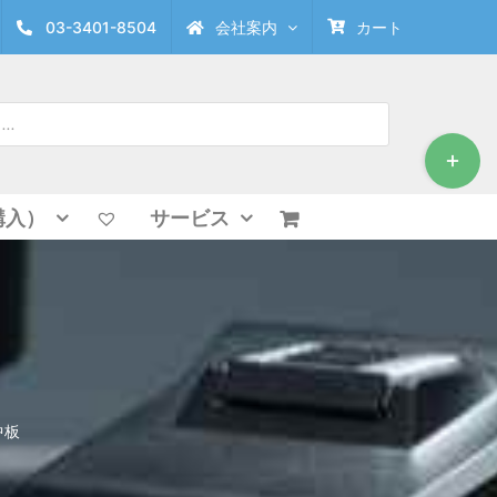
03-3401-8504
会社案内
カート
Toggle
Sliding
Bar
Area
購入）
サービス
中板