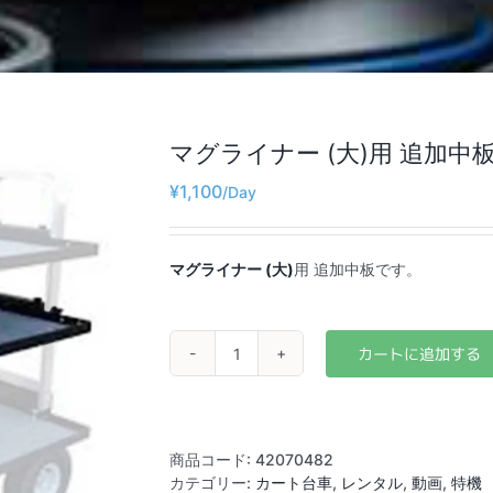
マグライナー (大)用 追加中
¥
1,100
マグライナー (大)
用 追加中板です。
マ
グ
ラ
イ
ナ
商品コード:
42070482
ー
カテゴリー:
カート台車
,
レンタル
,
動画
,
特機