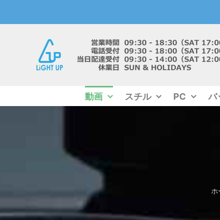
Skip
to
content
動画
スチル
PC
バ
ホ