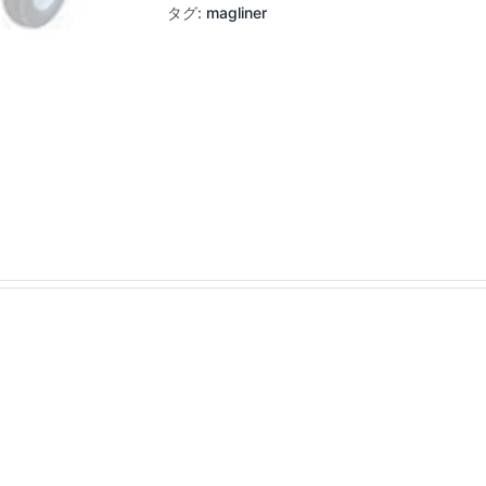
(大)
タグ:
magliner
用
追
加
中
板
個