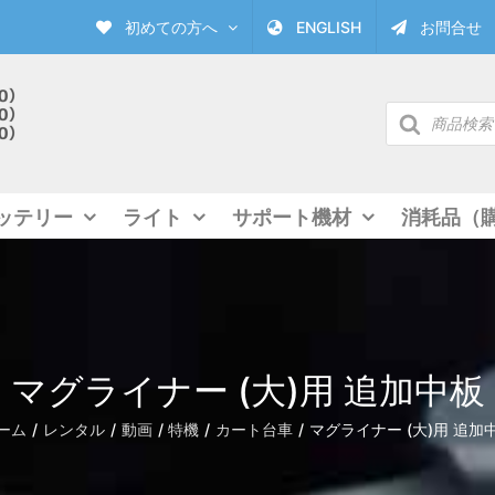
初めての方へ
ENGLISH
お問合せ
商
品
検
索
ッテリー
ライト
サポート機材
消耗品（
マグライナー (大)用 追加中板
ーム
レンタル
動画
特機
カート台車
マグライナー (大)用 追加