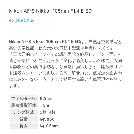
Nikon AF-S Nikkor 105mm F1.4 E ED
¥
3,850
Nikon AF-S Nikkor 105mm F1.4 E EDは、自然な空間描写と
高い光学性能、新次元の大口径中望遠単焦点レンズです。
「三次元的ハイファイ」の設計思想を継承し、ピント面から
遠ざかるにつれてなだらかに変化する美しいボケ味で、人物
や静物などの奥行き感をより自然に描写します。開放絞りで
も遠景をシャープに再現する高い解像力と、点光源を歪みや
にじみの少ない「点」として描写する高い点像再現性を誇り
ます。
フィルター径
82mm
最短撮影距離
1.0m
レンズ構成
9群14枚
質量
約985g
長さ
約106mm