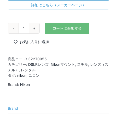
詳細はこちら（メーカーページ）
Nikon
AF-
S
お気に入りに追加
Nikkor
105mm
F1.4
商品コード:
32270955
E
カテゴリー:
DSLRレンズ
,
Nikonマウント
,
スチル
,
レンズ（ス
ED
チル）
,
レンタル
個
タグ:
nikon
,
ニコン
Brand:
Nikon
Brand