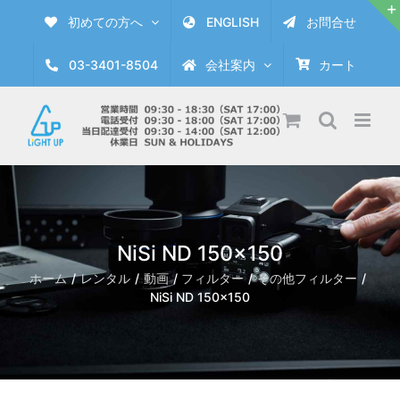
Skip
初めての方へ
ENGLISH
お問合せ
to
content
03-3401-8504
会社案内
カート
NiSi ND 150×150
ホーム
レンタル
動画
フィルター
その他フィルター
NiSi ND 150×150