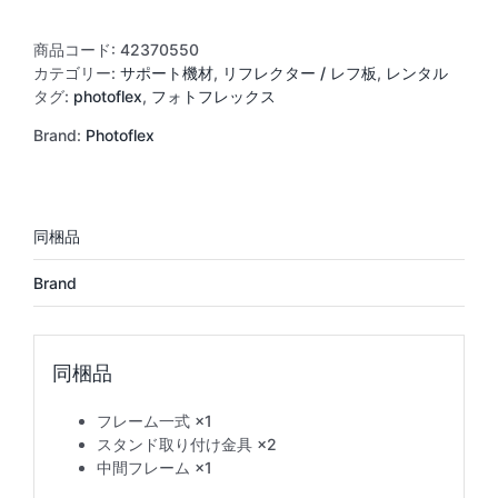
パ
ネ
商品コード:
42370550
ル
カテゴリー:
サポート機材
,
リフレクター / レフ板
,
レンタル
シ
タグ:
photoflex
,
フォトフレックス
ス
Brand:
Photoflex
テ
ム
99×183cm
フ
レ
ー
ム
Brand
個
フレーム一式 ×1
スタンド取り付け金具 ×2
中間フレーム ×1