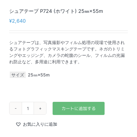
シュアテープ P724 (ホワイト) 25㎜×55m
¥
2,640
シュアテープは、写真撮影やフィルム処理の現場で使用され
るフォトグラフィックマスキングテープです。ネガのトリミ
ングやエッジング、カメラの蛇腹のシール、フィルムの光漏
れ防止など、多用途に利用できます。
サイズ
25㎜×55m
シ
ュ
ア
お気に入りに追加
テ
ー