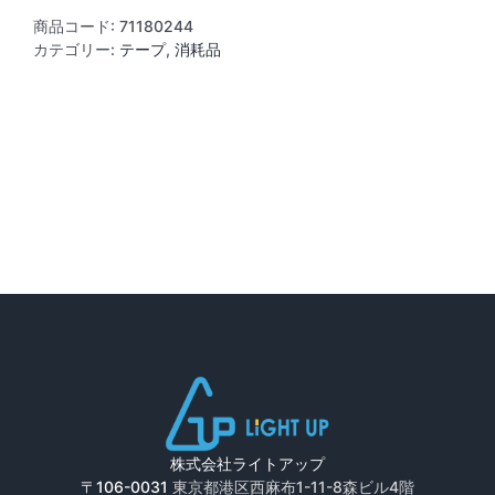
プ
商品コード:
71180244
P724
カテゴリー:
テープ
,
消耗品
(ホ
ワ
イ
ト)
25
㎜
×55m
個
株式会社ライトアップ
〒106-0031
東京都港区西麻布1-11-8森ビル4階