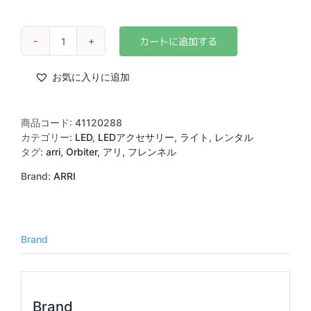
ARRI
Orbiter
用
お気に入りに追加
フ
レ
ネ
商品コード:
41120288
ル
カテゴリー:
LED
,
LEDアクセサリー
,
ライト
,
レンタル
レ
タグ:
arri
,
Orbiter
,
アリ
,
フレンネル
ン
Brand:
ARRI
ズ
15
～
65°
個
Brand
Brand