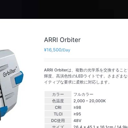
ARRI Orbiter
¥
16,500
ARRI Orbiterは、複数の光学系を交換
輝度、高演色性のLEDライトです。さまざま
イティブな要求に柔軟に対応します。
カラー
フルカラー
色温度
2,000 – 20,000K
CRI
≥98
TLCI
≥95
DC使用
48V
サイズ
26.4 × 45.1 × 16.1cm / 14.9