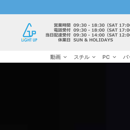
Skip
to
content
動画
スチル
PC
バ