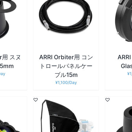
詳細
詳細
追加
/
お買い物カゴに追加
/
お買い物
ter用 スヌ
ARRI Orbiter用 コン
ARRI
45mm
トロールパネルケー
Gla
¥
1
ブル15m
¥
1,100
詳細
詳細
追加
/
お買い物カゴに追加
/
お買い物