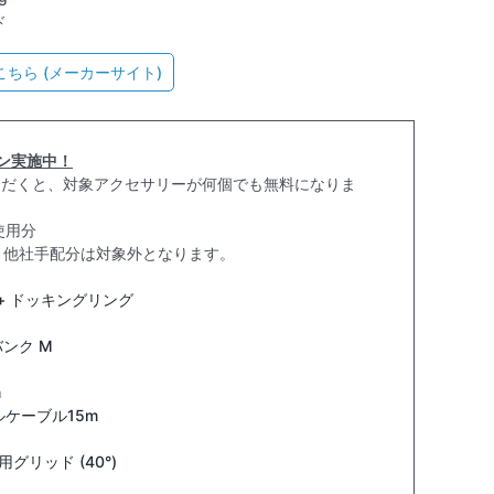
ド
ちら (メーカーサイト)
ーン実施中！
タルいただくと、対象アクセサリーが何個でも無料になりま
使用分
。他社手配分は対象外となります。
0°+ ドッキングリング
トバンク M
m
ネルケーブル15m
a 4用グリッド (40°)