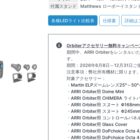
付属スタンド
Matthews ローボーイスタン
各種LEDライト比較表
仕様書
詳細はこ
Orbiterアクセサリー無料キャンペ
期間中、ARRI Orbiterをレン
す。
期間：2026年6月8日～12月31日ご
注意事項：弊社所有機材に限ります
対象アクセサリー：
・
Martin ELPズームレンズ25°～5
・
ARRI Orbiter用 Dome Mini
・
ARRI Orbiter用 CHIMERA ライ
・
ARRI Orbiter用 スヌート Φ168mm
・
ARRI Orbiter用 スヌート Φ245m
・
ARRI Orbiter用 コントロールパ
・
ARRI Orbiter用 Glass Cover
・
ARRI Orbiter用 DoPchoice Oct
・
ARRI Orbiter用 DoPchoice Octa 4