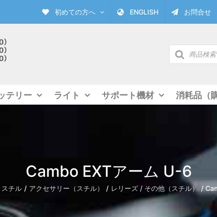
初めての方へ
ENGLISH
お問合せ
商
品
検
索
ッテリー
ライト
サポート機材
消耗品（
Cambo EXTアーム U-6
スチル
アクセサリー（スチル）
レリーズ / その他（スチル）
Ca