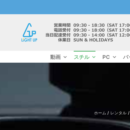
Skip
to
content
動画
スチル
PC
バ
ホーム
レンタル