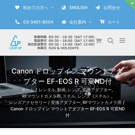
Skip
初めての方へ
ENGLISH
お問合せ
to
content
03-3401-8504
会社案内
カート
Canon ドロップイン マウントアダ
プター EF-EOS R 可変ND付
ホーム
レンタル
動画
レンズ
変換アダプター
RFマウントカメラ用
スチル
レンズ（スチル）
レンズアクセサリー / 変換アダプター
RFマウントカメラ用
Canon ドロップイン マウントアダプター EF-EOS R 可変ND
付