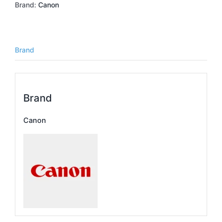
Brand:
Canon
ダ
プ
タ
ー
EF-
Brand
EOS
R
可
変
Brand
ND
付
Canon
個