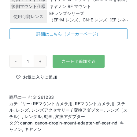
後側マウント仕様
キヤノン RF マウント
EFレンズシリーズ
使用可能レンズ
（EF-M レンズ、CN-E レンズ［EF シネマ
詳細はこちら（メーカーページ）
Canon
ド
ロ
お気に入りに追加
ッ
プ
イ
商品コード:
31261233
ン
カテゴリー:
RFマウントカメラ用
,
RFマウントカメラ用
,
スチ
マ
ル
,
レンズ
,
レンズアクセサリー / 変換アダプター
,
レンズ（ス
ウ
チル）
,
レンタル
,
動画
,
変換アダプター
ン
タグ:
canon
,
canon-dropin-mount-adapter-ef-eosr-nd
,
キ
ト
ャノン
,
キヤノン
ア