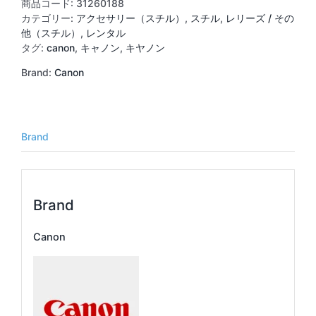
コ
商品コード:
31260188
ン
カテゴリー:
アクセサリー（スチル）
,
スチル
,
レリーズ / その
ト
他（スチル）
,
レンタル
ロ
タグ:
canon
,
キャノン
,
キヤノン
ー
Brand:
Canon
ラ
ー
ア
ダ
プ
Brand
タ
ー
RA-
E3
Brand
個
Canon