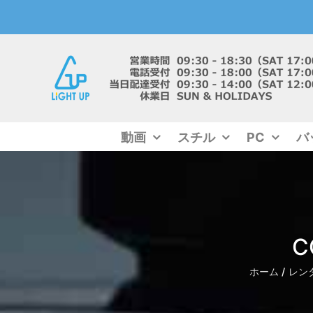
Skip
to
content
動画
スチル
PC
バ
C
ホーム
レン