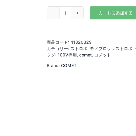
COMET
TWINKLE
04
F-
Ⅲ
商品コード:
41320329
(400w)
カテゴリー:
ストロボ
,
モノブロックストロボ
,
個
タグ:
100V専用
,
comet
,
コメット
Brand:
COMET