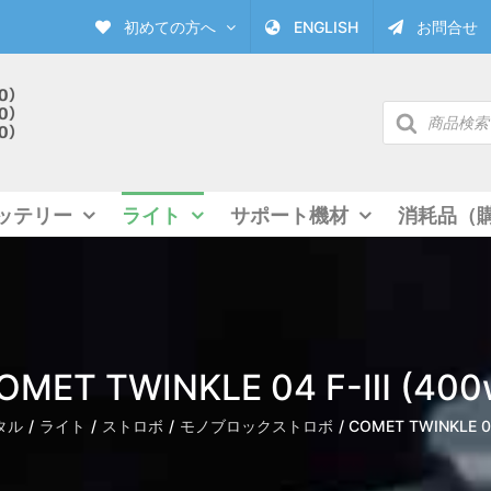
初めての方へ
ENGLISH
お問合せ
商
品
検
索
ッテリー
ライト
サポート機材
消耗品（
OMET TWINKLE 04 F-Ⅲ (400
タル
ライト
ストロボ
モノブロックストロボ
COMET TWINKLE 0