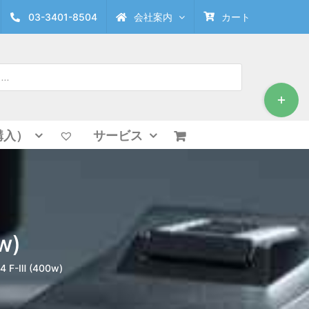
03-3401-8504
会社案内
カート
Toggle
Sliding
Bar
Area
購入）
サービス
w)
4 F-Ⅲ (400w)