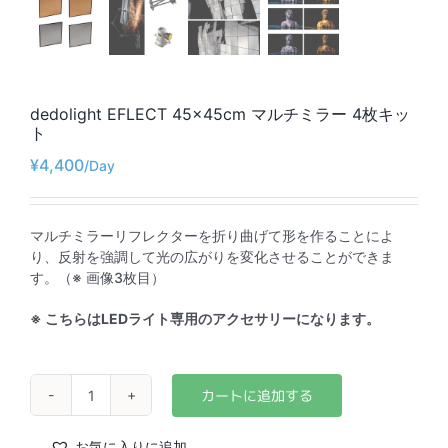
dedolight EFLECT 45×45cm マルチミラー 4枚キッ
ト
¥
4,400
マルチミラーリフレクターを折り曲げて形を作ることによ
り、反射を強調して光の広がりを変化させることができま
す。（※ 画像3枚目）
※ こちらはLEDライト専用のアクセサリーになります。
dedolight
EFLECT
45×45cm
お気に入りに追加