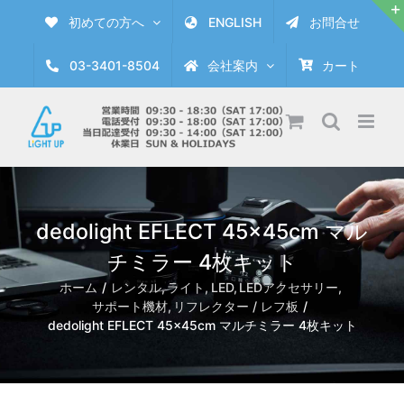
Skip
初めての方へ
ENGLISH
お問合せ
to
content
03-3401-8504
会社案内
カート
dedolight EFLECT 45×45cm マル
チミラー 4枚キット
ホーム
レンタル
ライト
LED
LEDアクセサリー
サポート機材
リフレクター / レフ板
dedolight EFLECT 45×45cm マルチミラー 4枚キット