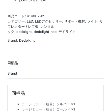
マ
ル
チ
商品コード:
41400292
ミ
カテゴリー:
LED
,
LEDアクセサリー
,
サポート機材
,
ライト
,
リ
ラ
フレクター / レフ板
,
レンタル
ー
タグ:
dedolight
,
dedolight-neo
,
デドライト
4
Brand:
Dedolight
枚
キ
ッ
ト
個
Brand
ラージミラー（粗目）シルバー ×1
ラージミラー（粗目）ゴールド ×1