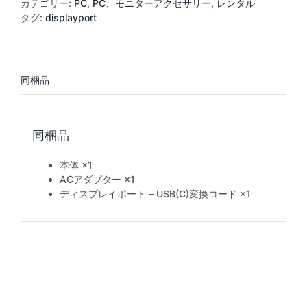
ポ
カテゴリー:
PC
,
PC、モニターアクセサリー
,
レンタル
ー
タグ:
displayport
ト
3
分
配
器
個
本体 ×1
ACアダプター ×1
ディスプレイポート – USB(C)変換コード ×1