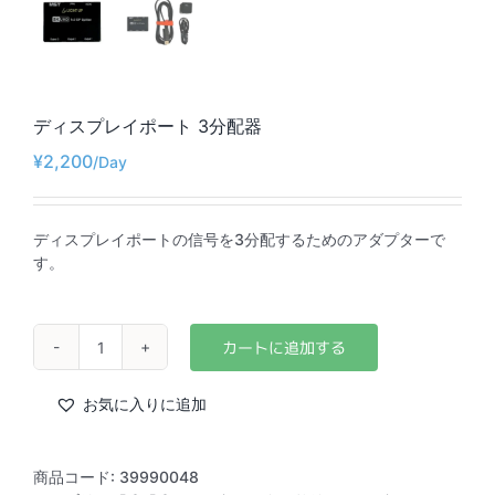
ディスプレイポート 3分配器
¥
2,200
ディスプレイポートの信号を3分配するためのアダプターで
す。
デ
ィ
ス
お気に入りに追加
プ
レ
イ
商品コード:
39990048