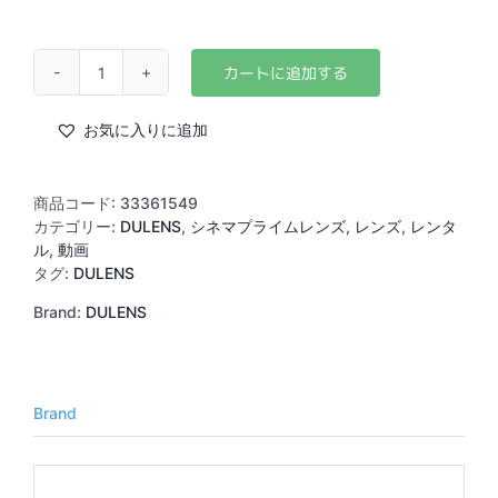
DULENS
APO
Mini
お気に入りに追加
Prime
(Vintage
Series)
商品コード:
33361549
85mm
カテゴリー:
DULENS
,
シネマプライムレンズ
,
レンズ
,
レンタ
T2.4
ル
,
動画
(PL)
タグ:
DULENS
個
Brand:
DULENS
Brand