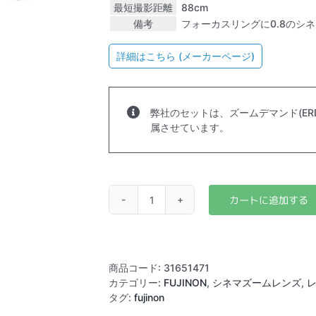
最短撮影距離
88cm
備考
フォーカスリングに0.8のシ
詳細はこちら (メーカーページ)
弊社のセットは、ズームデマンド(ERD-4
属させています。
FUJINON
HZK
24-
300mm
T2.9-
商品コード:
31651471
4.2
カテゴリー:
FUJINON
,
シネマズームレンズ
,
(PL)
タグ:
fujinon
個