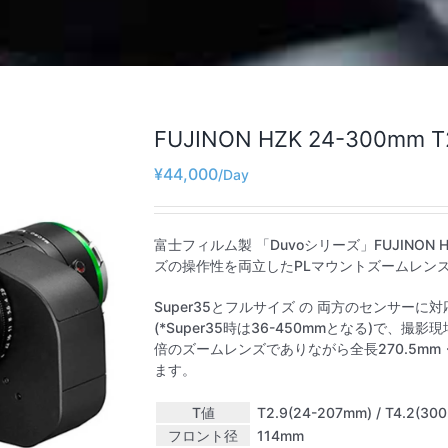
FUJINON HZK 24-300mm T2.
¥
44,000
富士フィルム製 「Duvoシリーズ」FUJINON
ズの操作性を両立したPLマウントズームレン
Super35とフルサイズ の 両方のセンサー
(*Super35時は36-450mmとなる)で、撮
倍のズームレンズでありながら全長270.5mm
ます。
T値
T2.9(24-207mm) / T4.2(30
フロント径
114mm