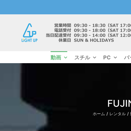
Skip
to
content
動画
スチル
PC
バ
FUJI
ホーム
レンタル