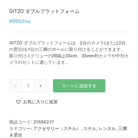
GITZO ダブルプラットフォーム
¥
990
GITZO ダブルプラットフォームは、2台のカメラ(または2台
の雲台)を1台の三脚のポールに取り付けることができます。
取り付けスクリューの間隔は35cm。35mm判カメラや中判カ
メラのセットに適しています。
GITZO
ダ
ブ
お気に入りに追加
ル
プ
ラ
商品コード:
31680217
ッ
カテゴリー:
アクセサリー（スチル）
,
スチル
,
レンタル
,
三脚
ト
＆雲台