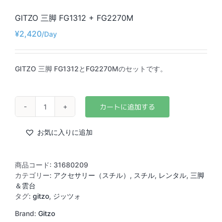
GITZO 三脚 FG1312 + FG2270M
¥
2,420
GITZO 三脚 FG1312とFG2270Mのセットです。
GITZO
三
脚
お気に入りに追加
FG1312
+
FG2270M
商品コード:
31680209
個
カテゴリー:
アクセサリー（スチル）
,
スチル
,
レンタル
,
三脚
＆雲台
タグ:
gitzo
,
ジッツォ
Brand:
Gitzo