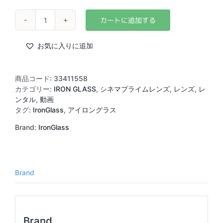
IronGlass
Soviet
Rehoused
お気に入りに追加
MKII
HELIOS40-
2
商品コード:
33411558
85mm
カテゴリー:
IRON GLASS
,
シネマプライムレンズ
,
レンズ
,
レ
T1.6
ンタル
,
動画
(PL)
タグ:
IronGlass
,
アイロングラス
(Amber)
Brand:
IronGlass
個
Brand
Brand