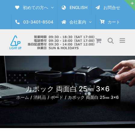
Skip
初めての方へ
ENGLISH
お問合せ
to
content
03-3401-8504
会社案内
カート
カポック 両面白 25㎜ 3×6
ホーム
消耗品
ボード
カポック 両面白 25㎜ 3×6