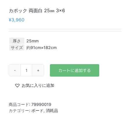
カポック 両面白 25㎜ 3×6
¥
3,960
厚さ
25mm
サイズ
約91cm×182cm
カ
ポ
ッ
お気に入りに追加
ク
両
面
商品コード:
79990019
白
カテゴリー:
ボード
,
消耗品
25
㎜
3×6