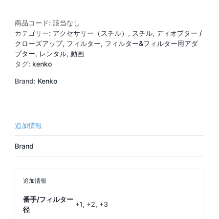
ー
ズ
ア
商品コード:
該当なし
ッ
カテゴリー:
アクセサリー（スチル）
,
スチル
,
ディオプター /
プ
クローズアップ
,
フィルター
,
フィルター&フィルター用アダ
レ
プター
,
レンタル
,
動画
ン
タグ:
kenko
ズ
Brand:
Kenko
82mm
個
追加情報
Brand
追加情報
番手/フィルター
+1, +2, +3
径