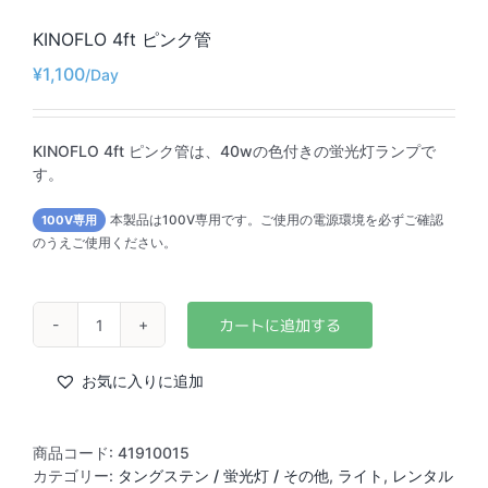
KINOFLO 4ft ピンク管
¥
1,100
KINOFLO 4ft ピンク管は、40wの色付きの蛍光灯ランプで
す。
100V専用
本製品は100V専用です。ご使用の電源環境を必ずご確認
のうえご使用ください。
KINOFLO
4ft
ピ
お気に入りに追加
ン
ク
管
商品コード:
41910015
個
カテゴリー:
タングステン / 蛍光灯 / その他
,
ライト
,
レンタル