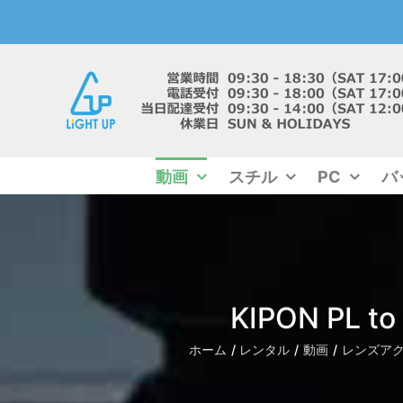
Skip
to
content
動画
スチル
PC
バ
KIPON PL to
ホーム
レンタル
動画
レンズア