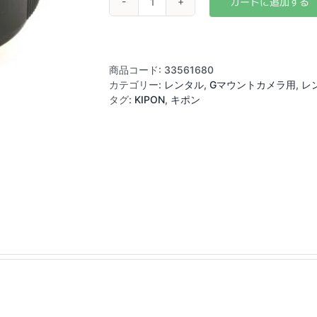
KIPON
PL
to
FUJI
G
商品コード:
33561680
ETERNA
カテゴリー:
レンタル
,
Gマウントカメラ用
,
レ
1.3x
タグ:
KIPON
,
キポン
Cine
Expander
65mm
個