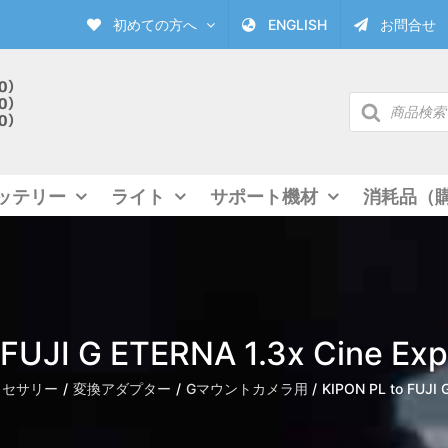
初めての方へ
ENGLISH
お問合せ
商
品
検
索
ッテリー
ライト
サポート機材
消耗品（
 FUJI G ETERNA 1.3x Cine E
クセサリー
変換アダプター
Gマウントカメラ用
KIPON PL to FUJI