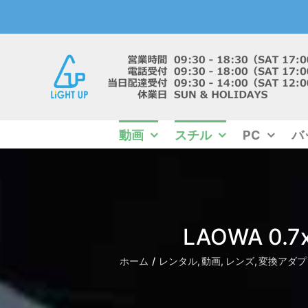
Skip
to
content
動画
スチル
PC
バ
LAOWA 0.7x
ホーム
レンタル
動画
レンズ
変換アダプ