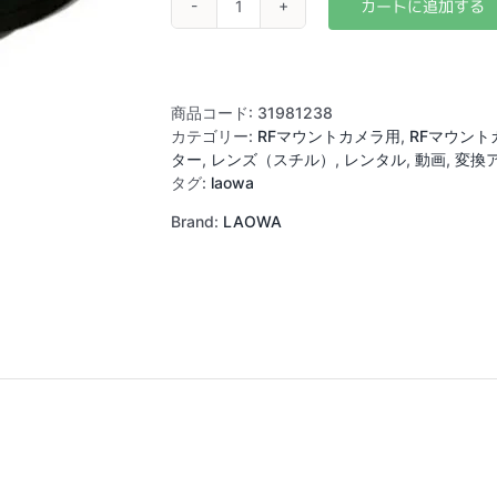
LAOWA
0.7x
FocalReducer
for
24mm
商品コード:
31981238
ProbeLens
カテゴリー:
RFマウントカメラ用
,
RFマウント
EF-
ター
,
レンズ（スチル）
,
レンタル
,
動画
,
変換
R
タグ:
laowa
個
Brand:
LAOWA