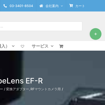
03-3401-8504
会社案内
カート
Toggle
Sliding
Bar
Area
購入）
サービス
beLens EF-R
 / 変換アダプター
RFマウントカメラ用