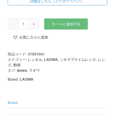
詳細はこちら（メーカーページ）
LAOWA
12mm
T2.9
お気に入りに追加
Zero-
D
Cine
商品コード:
31981661
(PL)
カテゴリー:
レンタル
,
LAOWA
,
シネマプライムレンズ
,
レン
個
ズ
,
動画
タグ:
laowa
,
ラオワ
Brand:
LAOWA
Brand