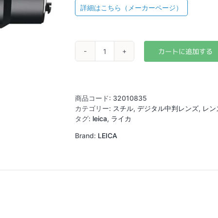
詳細はこちら（メーカーページ）
LEICA
APO
ELMAR-
S
180mm
商品コード:
32010835
F3.5
カテゴリー:
スチル
,
デジタル中判レンズ
,
レン
個
タグ:
leica
,
ライカ
Brand:
LEICA