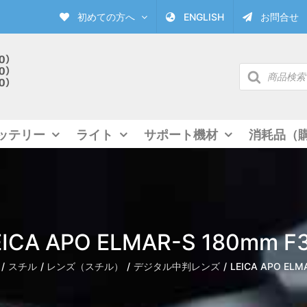
初めての方へ
ENGLISH
お問合せ
商
品
検
索
ッテリー
ライト
サポート機材
消耗品（
EICA APO ELMAR-S 180mm F3
スチル
レンズ（スチル）
デジタル中判レンズ
LEICA APO ELM