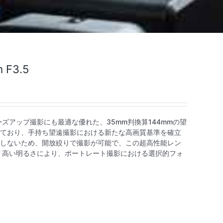
 F3.5
5は、クローズアップ撮影にも最適な優れた、35mm判換算144mmの望
ており、手持ち望遠撮影における新たな高画質基準を確立
しないため、開放絞りで撮影が可能で、この超高性能レン
 高い明るさにより、ポートレート撮影における選択的フォ