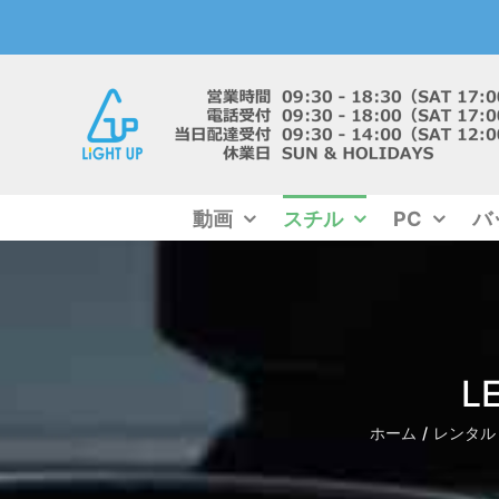
Skip
to
content
動画
スチル
PC
バ
L
ホーム
レンタル