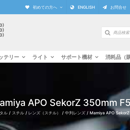
初めての方へ
ENGLISH
お問合せ
商
品
検
索
ッテリー
ライト
サポート機材
消耗品（
amiya APO SekorZ 350mm F5
タル
スチル
レンズ（スチル）
中判レンズ
Mamiya APO SekorZ