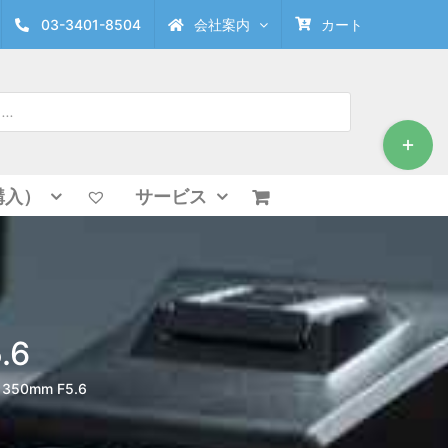
03-3401-8504
会社案内
カート
Toggle
Sliding
Bar
Area
購入）
サービス
.6
 350mm F5.6