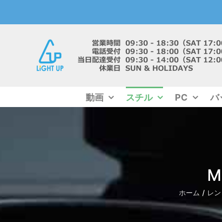
Skip
to
content
動画
スチル
PC
バ
M
ホーム
レン