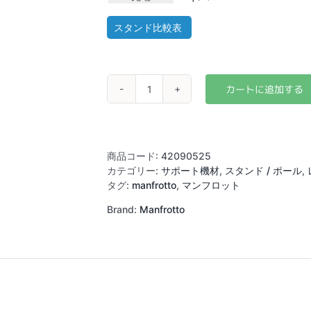
スタンド比較表
Manfrotto
420B
ブ
ー
ム
商品コード:
42090525
ス
カテゴリー:
サポート機材
,
スタンド / ポール
,
タ
タグ:
manfrotto
,
マンフロット
ン
Brand:
Manfrotto
ド
個