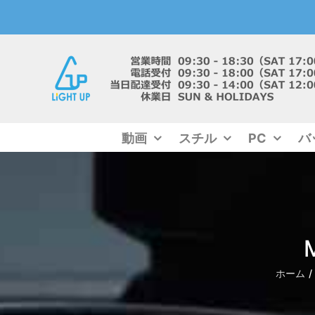
Skip
to
content
動画
スチル
PC
バ
ホーム