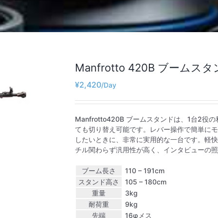
Manfrotto 420B ブームス
¥
2,420
Manfrotto420B ブームスタンドは、1
ても切り替え可能です。レバー操作で簡単にモ
したいときに、非常に実用的な一台です。軽快
チル関わらず汎用性が高く、インタビューの照
ブーム長さ
110 – 191cm
スタンド高さ
105 – 180cm
重量
3kg
耐荷重
9kg
先端
16φメス