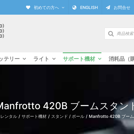
初めての方へ
ENGLISH
お問合せ
商
品
検
索
ッテリー
ライト
サポート機材
消耗品（
Manfrotto 420B ブームスタン
レンタル
サポート機材
スタンド / ポール
Manfrotto 420B ブ