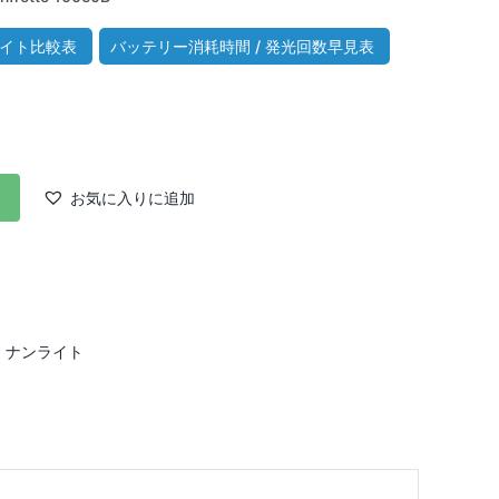
ライト比較表
バッテリー消耗時間 / 発光回数早見表
お気に入りに追加
,
ナンライト