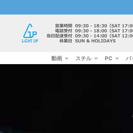
Skip
to
content
動画
スチル
PC
バ