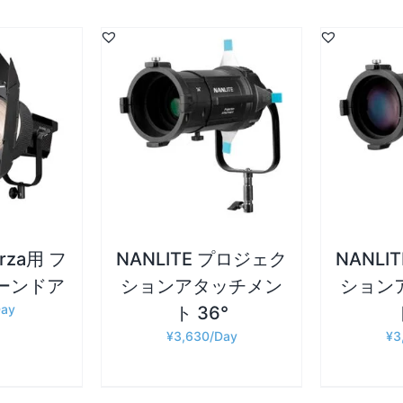
詳細
詳細
追加
/
お買い物カゴに追加
/
お買い物
orza用 フ
NANLITE プロジェク
NANLI
バーンドア
ションアタッチメン
ション
ト 36°
¥
3,630
¥
3