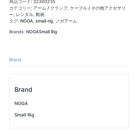
DG9038
商品コード:
32300235
(大
カテゴリー:
アーム / クランプ
,
ケーブル / その他アクセサリ
ネ
ー
,
レンタル
,
動画
ジ-
タグ:
NOGA
,
small-rig
,
ノガアーム
小
Brands:
NOGA
Small Rig
ネ
ジ)
22cm
個
Brand
Brand
NOGA
Small Rig