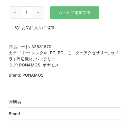
PONAMOS
Power
CUBE
お気に入りに追加
60000mAh
個
商品コード:
33581670
カテゴリー:
レンタル
,
PC
,
PC、モニターアクセサリー
,
カメ
ラ / 周辺機材
,
バッテリー
タグ:
PONAMOS
,
ポナモス
Brand:
PONAMOS
Brand