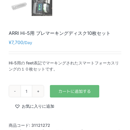
ARRI Hi-5用 プレマーキングディスク10枚セット
¥
7,700
Hi-5用の feet表記でマーキングされたスマートフォーカスリ
ングの１０枚セットです。
ARRI
Hi-
5
お気に入りに追加
用
プ
レ
商品コード:
31121272