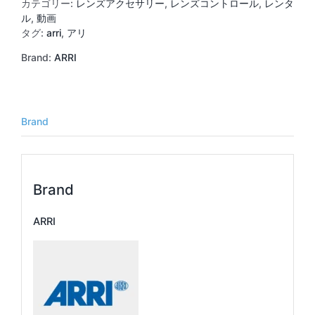
マ
カテゴリー:
レンズアクセサリー
,
レンズコントロール
,
レンタ
ー
ル
,
動画
キ
タグ:
arri
,
アリ
ン
Brand:
ARRI
グ
デ
ィ
ス
ク
Brand
10
枚
セ
ッ
Brand
ト
個
ARRI