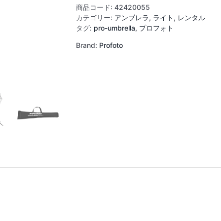
レ
商品コード:
42420055
ラ
カテゴリー:
アンブレラ
,
ライト
,
レンタル
S
タグ:
pro-umbrella
,
プロフォト
(85cm)
Brand:
Profoto
ホ
ワ
イ
ト
個