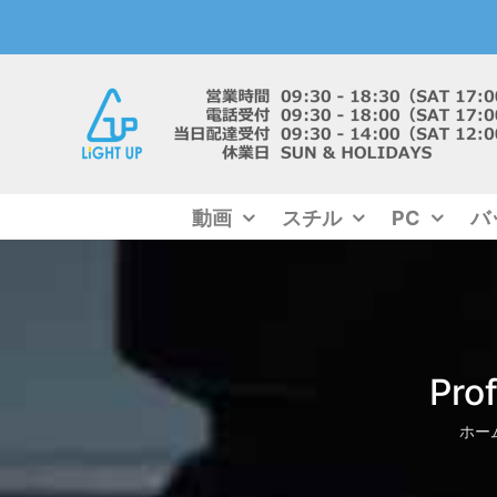
Skip
to
content
動画
スチル
PC
バ
Pr
ホー