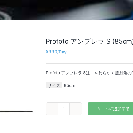
Profoto アンブレラ S (85c
¥
990
Profoto アンブレラ Sは、やわらかく照
サイズ
85cm
Profoto
ア
ン
ブ