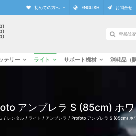
初めての方へ
ENGLISH
お問合せ
商
品
検
索
ッテリー
ライト
サポート機材
消耗品（
ofoto アンブレラ S (85cm) ホ
ム
レンタル
ライト
アンブレラ
Profoto アンブレラ S (85cm) 