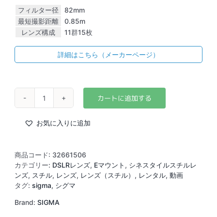
フィルター径
82mm
最短撮影距離
0.85m
レンズ構成
11群15枚
詳細はこちら（メーカーページ）
SIGMA
85mm
F1.4
お気に入りに追加
DG
DN
/
商品コード:
32661506
Art
カテゴリー:
DSLRレンズ
,
Eマウント
,
シネスタイルスチルレ
(E)
ンズ
,
スチル
,
レンズ
,
レンズ（スチル）
,
レンタル
,
動画
ギ
タグ:
sigma
,
シグマ
ア
Brand:
SIGMA
付
き