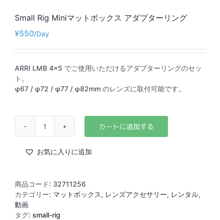
Small Rig Miniマットボックス アダプターリング
¥
550
ARRI LMB 4×5 でご使用いただけるアダプターリングのセッ
ト。
φ67 / φ72 / φ77 / φ82mm のレンズに取付可能です。
Small
Rig
Mini
お気に入りに追加
マ
ッ
ト
商品コード:
32711256
ボ
カテゴリー:
マットボックス
,
レンズアクセサリー
,
レンタル
,
ッ
動画
ク
タグ:
small-rig