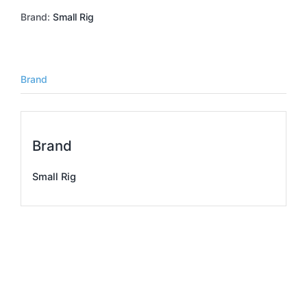
ス
Brand:
Small Rig
ア
ダ
プ
タ
ー
Brand
リ
ン
グ
個
Brand
Small Rig