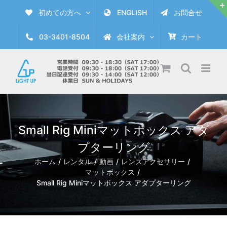
Skip
初めての方へ
ENGLISH
お問合せ
to
content
03-3401-8504
会社案内
カート
Small Rig Miniマットボックス アダ
プターリング
ホーム
レンタル
動画
レンズアクセサリー
マットボックス
Small Rig Miniマットボックス アダプターリング