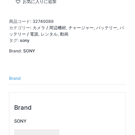
バ
お気に入りに追加
ッ
テ
リ
商品コード:
32740089
ー
カテゴリー:
カメラ / 周辺機材
,
チャージャー
,
バッテリー
,
バ
用
ッテリー / 電源
,
レンタル
,
動画
2
タグ:
sony
連
Brand:
SONY
チ
ャ
ー
ジ
ャ
Brand
ー
(AC-
VQ1051D)
個
Brand
SONY