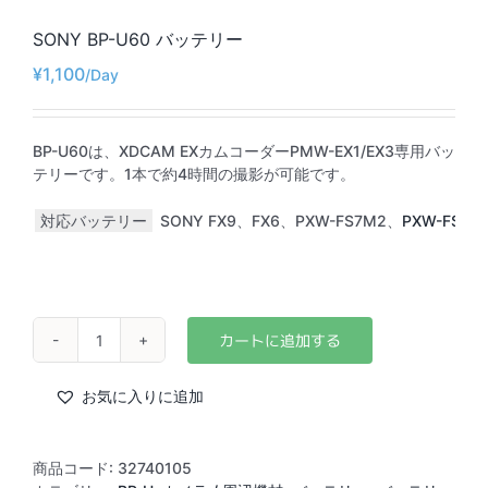
SONY BP-U60 バッテリー
¥
1,100
BP-U60は、XDCAM EXカムコーダーPMW-EX1/EX3専用バッ
テリーです。1本で約4時間の撮影が可能です。
対応バッテリー
SONY FX9、FX6、PXW-FS7M2、
PXW-FS5M
SONY
BP-
U60
お気に入りに追加
バ
ッ
テ
商品コード:
32740105
リ