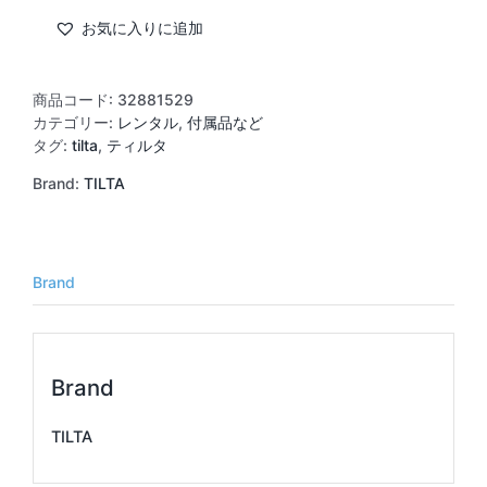
Advanced
I/O
お気に入りに追加
Module
for
RED
商品コード:
32881529
V-
カテゴリー:
レンタル
,
付属品など
Raptor/KOMODO-
タグ:
tilta
,
ティルタ
X
Brand:
TILTA
個
Brand
Brand
TILTA