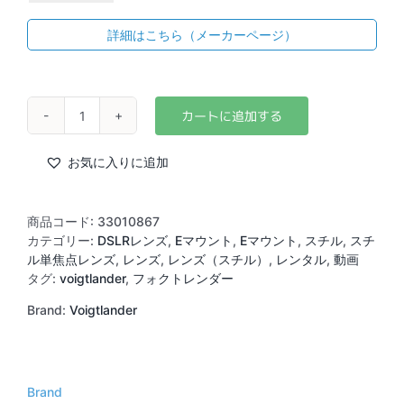
詳細はこちら（メーカーページ）
Voigtlander
NOKTON
35mm
お気に入りに追加
F1.4
(E)
個
商品コード:
33010867
カテゴリー:
DSLRレンズ
,
Eマウント
,
Eマウント
,
スチル
,
スチ
ル単焦点レンズ
,
レンズ
,
レンズ（スチル）
,
レンタル
,
動画
タグ:
voigtlander
,
フォクトレンダー
Brand:
Voigtlander
Brand