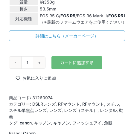
質量
約350g
長さ
53.5mm
EOS R5 C/
EOS R5
/EOS R6 Mark II/
EOS R5 Mark 
対応機種
（※最新のファームウエアをご使用ください）
詳細はこちら（メーカーページ）
Canon
RF
5.2mm
お気に入りに追加
F2.8
L
DUAL
商品コード:
31260974
Fisheye
カテゴリー:
DSLRレンズ
,
RFマウント
,
RFマウント
,
スチル
,
個
スチル単焦点レンズ
,
レンズ
,
レンズ（スチル）
,
レンタル
,
動
画
タグ:
canon
,
キャノン
,
キヤノン
,
フィッシュアイ
,
魚眼
Brand:
Canon