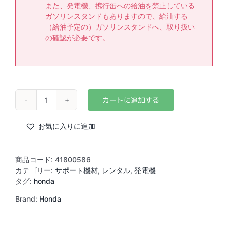
また、発電機、携行缶への給油を禁止している
ガソリンスタンドもありますので、給油する
（給油予定の）ガソリンスタンドへ、取り扱い
の確認が必要です。
HONDA
発
電
お気に入りに追加
機
EU-
16i
商品コード:
41800586
個
カテゴリー:
サポート機材
,
レンタル
,
発電機
タグ:
honda
Brand:
Honda