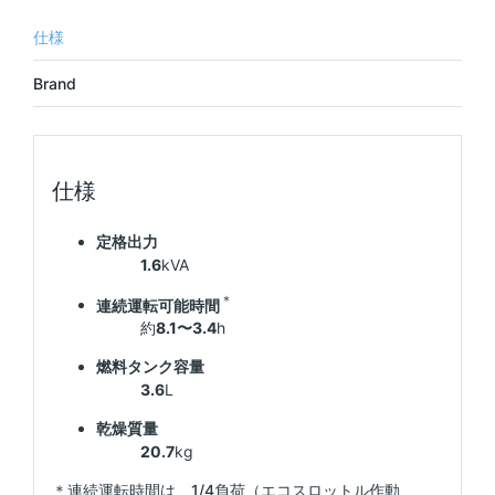
仕様
Brand
仕様
定格出力
1.6
kVA
＊
連続運転可能時間
約
8.1〜3.4
h
燃料タンク容量
3.6
L
乾燥質量
20.7
kg
＊連続運転時間は、1/4負荷（エコスロットル作動