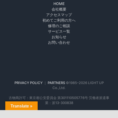
HOME
会社概要
アクセスマップ
初めてご利用の方へ
修理のご相談
サービス一覧
お知らせ
お問い合わせ
PRIVACY POLICY
｜
PARTNERS
©1985–
2026 LIGHT UP
Co.,Ltd.
古物商許可：東京都公安委員会 第301110505776号 労働者派遣事
業：派13-300838
Translate »