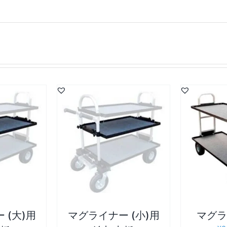
詳細
詳細
追加
/
お買い物カゴに追加
/
 (大)用
マグライナー (小)用
マグラ