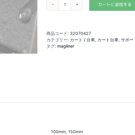
マ
グ
ラ
イ
ナ
商品コード:
32070427
ー
カテゴリー:
カート / 台車
,
カート台車
,
サポー
用
タグ:
magliner
ユ
ー
ロ
ボ
ー
ル
マ
ウ
ン
ト
(100mm/150mm)
個
100mm, 150mm