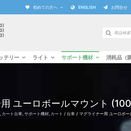
初めての方へ
ENGLISH
お問合せ
商
品
検
索
ッテリー
ライト
サポート機材
消耗品（
 ユーロボールマウント (100m
カート台車
サポート機材
カート / 台車
マグライナー用 ユーロボールマ