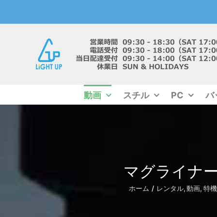
Skip
to
content
動画
スチル
PC
バ
マグライナー用
ホーム
レンタル
動画
特機