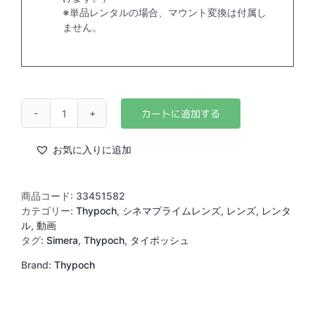
※単品レンタルの場合、マウント変換は付属し
ません。
Thypoch
Simera-
C
お気に入りに追加
28mm
T1.5
(M)
商品コード:
33451582
個
カテゴリー:
Thypoch
,
シネマプライムレンズ
,
レンズ
,
レンタ
ル
,
動画
タグ:
Simera
,
Thypoch
,
タイポッシュ
Brand:
Thypoch