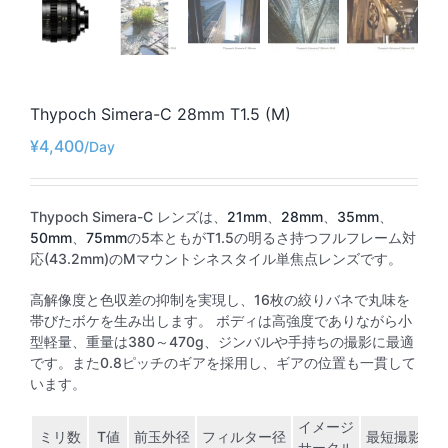
Thypoch Simera-C 28mm T1.5 (M)
¥
4,400
Thypoch Simera-C レンズは、
21mm
、
28mm
、
35mm
、
50mm
、
75mm
の5本ともがT1.5の明るさ持つフルフレーム対
応(43.2mm)のMマウントシネスタイル単焦点レンズです。
高解像度と色収差の抑制を実現し、16枚の絞りバネで丸味を
帯びたボケを生み出します。 ボディは高強度でありながら小
型軽量、重量は380～470g、ジンバルや手持ちの撮影に最適
です。また0.8ピッチのギアを採用し、ギアの位置も一貫して
います。
イメージ
ミリ数
T値
前玉外径
フィルター径
最短撮影距
サークル