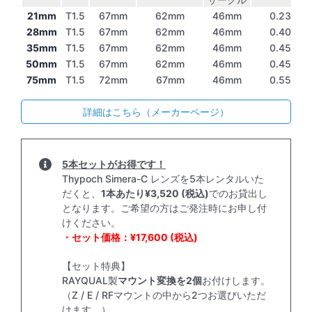
21mm
T1.5
67mm
62mm
46mm
0.23m
28mm
T1.5
67mm
62mm
46mm
0.40m
35mm
T1.5
67mm
62mm
46mm
0.45m
50mm
T1.5
67mm
62mm
46mm
0.45m
75mm
T1.5
72mm
67mm
46mm
0.55m
詳細はこちら（メーカーページ）
5本セットがお得です！
Thypoch Simera-C レンズを5本レンタルいた
だくと、
1本あたり¥3,520 (税込)
でのお貸出し
となります。ご希望の方はご発注時にお申し付
けください。
・セット価格：¥17,600 (税込)
【セット特典】
RAYQUAL製
マウント変換を2個
お付けします。
（Z / E / RFマウントの中から2つお選びいただ
けます。）