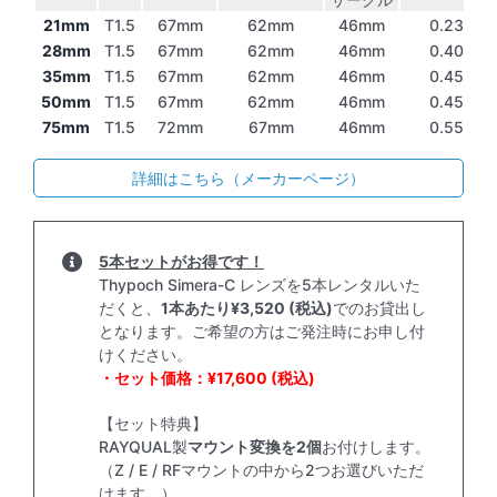
21mm
T1.5
67mm
62mm
46mm
0.23m
28mm
T1.5
67mm
62mm
46mm
0.40m
35mm
T1.5
67mm
62mm
46mm
0.45m
50mm
T1.5
67mm
62mm
46mm
0.45m
75mm
T1.5
72mm
67mm
46mm
0.55m
詳細はこちら（メーカーページ）
5本セットがお得です！
Thypoch Simera-C レンズを5本レンタルいた
だくと、
1本あたり¥3,520 (税込)
でのお貸出し
となります。ご希望の方はご発注時にお申し付
けください。
・セット価格：¥17,600 (税込)
【セット特典】
RAYQUAL製
マウント変換を2個
お付けします。
（Z / E / RFマウントの中から2つお選びいただ
けます。）