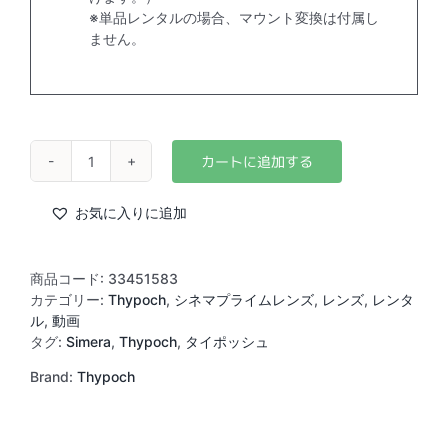
※単品レンタルの場合、マウント変換は付属し
ません。
Thypoch
Simera-
C
お気に入りに追加
35mm
T1.5
(M)
商品コード:
33451583
個
カテゴリー:
Thypoch
,
シネマプライムレンズ
,
レンズ
,
レンタ
ル
,
動画
タグ:
Simera
,
Thypoch
,
タイポッシュ
Brand:
Thypoch