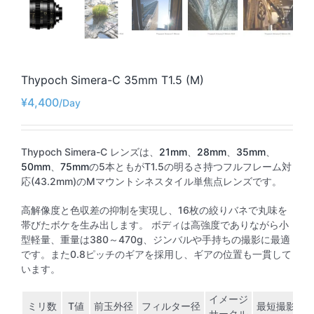
Thypoch Simera-C 35mm T1.5 (M)
¥
4,400
Thypoch Simera-C レンズは、
21mm
、
28mm
、
35mm
、
50mm
、
75mm
の5本ともがT1.5の明るさ持つフルフレーム対
応(43.2mm)のMマウントシネスタイル単焦点レンズです。
高解像度と色収差の抑制を実現し、16枚の絞りバネで丸味を
帯びたボケを生み出します。 ボディは高強度でありながら小
型軽量、重量は380～470g、ジンバルや手持ちの撮影に最適
です。また0.8ピッチのギアを採用し、ギアの位置も一貫して
います。
イメージ
ミリ数
T値
前玉外径
フィルター径
最短撮影距
サークル